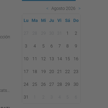
Agosto 2026
Lu
Ma
Mi
Ju
Vi
Sá
Do
m
27
28
29
30
31
1
2
ección
o
n
3
4
5
6
7
8
9
t
h
10
11
12
13
14
15
16
-
17
18
19
20
21
22
23
8
24
25
26
27
28
29
30
cats
31
1
2
3
4
5
6
onal