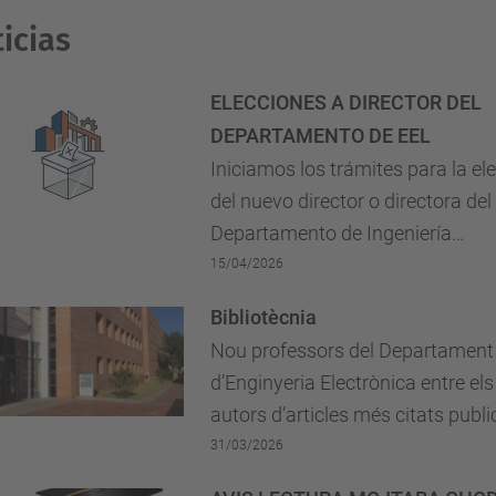
icias
ELECCIONES A DIRECTOR DEL
DEPARTAMENTO DE EEL
Iniciamos los trámites para la el
del nuevo director o directora del
Departamento de Ingeniería
Electrónica.
15/04/2026
Bibliotècnia
Nou professors del Departament
d’Enginyeria Electrònica entre els
autors d’articles més citats publi
en el període 2013-2023 pel pers
31/03/2026
investigador de la UPC